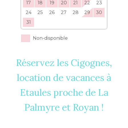
17
18
19
20
21
22
23
24
25
26
27
28
29
30
31
Non-disponible
Réservez les Cigognes,
location de vacances à
Etaules proche de La
Palmyre et Royan !